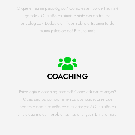
O que é trauma psicológico? Como esse tipo de trauma é
gerado? Quis são os sinais e sintomas do trauma
psicológico? Dados científicos sobre o tratamento do
trauma psicológico! E muito mais!
COACHING
Psicologia e coaching parental! Como educar crianças?
Quais são os comportamentos dos cuidadores que
podem piorar a relação com as crianças? Quais são os
sinais que indicam problemas nas crianças? E muito mais!