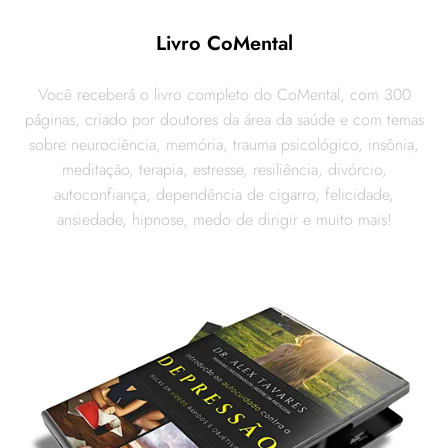
Livro CoMental
Você receberá o livro completo do CoMental, com 300
páginas, criado por doutores da área da saúde e com temas
sobre neurociência, memória, trauma psicológico, insônia,
meditação, terapia, estresse, resiliência, divórcio,
autoconfiança, dependência de cigarro, felicidade,
ansiedade, hipnose, medo de dirigir e muito mais!