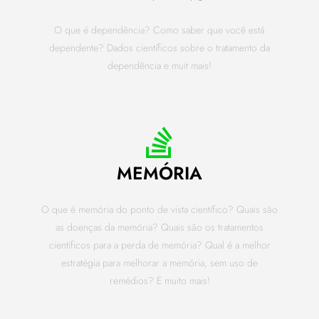
O que é dependência? Como saber que você está
dependente? Dados científicos sobre o tratamento da
dependência e muit mais!
MEMÓRIA
O que é memória do ponto de vista científico? Quais são
as doenças da memória? Quais são os tratamentos
científicos para a perda de memória? Qual é a melhor
estratégia para melhorar a memória, sem uso de
remédios? E muito mais!