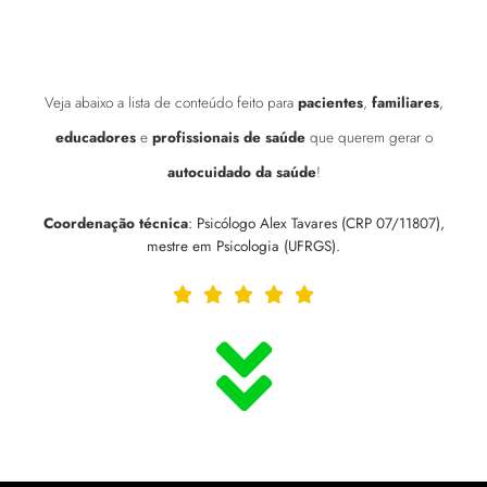
Veja abaixo a lista de conteúdo feito para
pacientes
,
familiares
,
educadores
e
profissionais de saúde
que querem gerar o
autocuidado da saúde
!
Coordenação técnica
: Psicólogo Alex Tavares (CRP 07/11807),
mestre em Psicologia (UFRGS).




