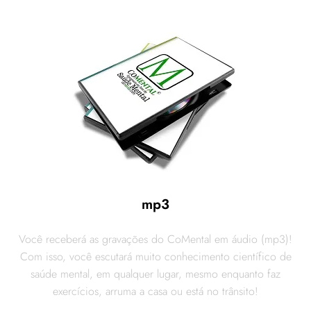
mp3
Você receberá as gravações do CoMental em áudio (mp3)!
Com isso, você escutará muito conhecimento científico de
saúde mental, em qualquer lugar, mesmo enquanto faz
exercícios, arruma a casa ou está no trânsito!