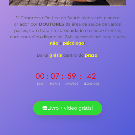
1º Congresso On-line de Saúde Mental do planeta
criador por
DOUTORES
da área da saúde de vários
países, com foco no autocuidado da saúde mental,
com conteúdo disponível 24h, acessível até para quem
não
é
psicólogo
!
Baixa
grátis
dentro do
prazo
!
00
:
07
:
59
:
41
DIAS
HORAS
MINUTOS
SEGUNDOS
Livro + vídeo grátis!