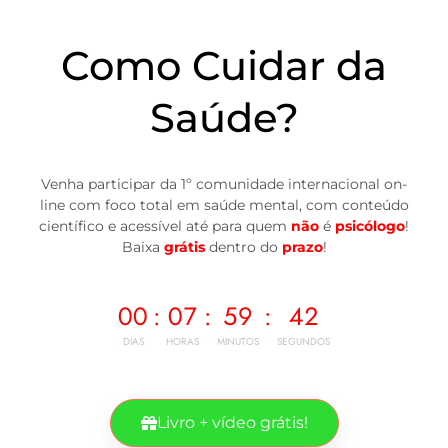
Como Cuidar da
Saúde?
Venha participar da 1º comunidade internacional on-
line com foco total em saúde mental, com conteúdo
científico e acessível até para quem
não
é
psicólogo
!
Baixa
grátis
dentro do
prazo
!
00
:
07
:
59
:
41
DIAS
HORAS
MINUTOS
SEGUNDOS
Livro + vídeo grátis!