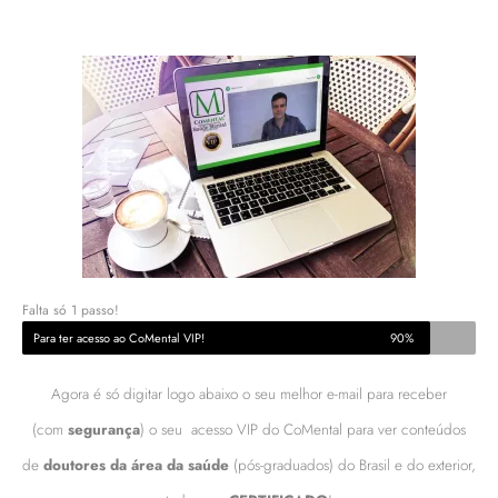
Falta só 1 passo!
Para ter acesso ao CoMental VIP!
90%
Agora é só digitar logo abaixo o seu melhor e-mail para receber
(com
segurança
) o seu
acesso VIP do CoMental para ver conteúdos
de
doutores da área da saúde
(pós-graduados) do Brasil e do exterior,