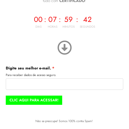
tudo com
CERTIFICADO
!
00
:
07
:
59
:
42
DIAS
HORAS
MINUTOS
SEGUNDOS
Digite seu melhor e-mail.
Para receber dados de acesso seguro.
CLIC AQUI PARA ACESSAR!
Não se preocupe! Somos 100% contra Spam!