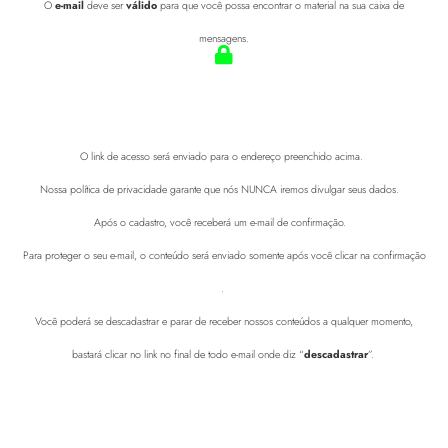
O
e-mail
deve ser
válido
para que você possa encontrar o material na sua caixa de
mensagens.
O link de acesso será enviado para o endereço preenchido acima.
Nossa política de privacidade garante que nós NUNCA iremos divulgar seus dados.
Após o cadastro, você receberá um e-mail de confirmação.
Para proteger o seu e-mail, o conteúdo será enviado somente após você clicar na confirmação
.
Você poderá se descadastrar e parar de receber nossos conteúdos a qualquer momento,
bastará clicar no link no final de todo e-mail onde diz “
descadastrar
”.