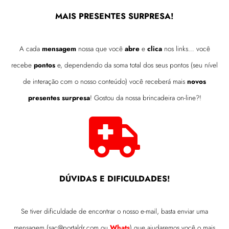
MAIS PRESENTES SURPRESA!
A cada
mensagem
nossa que você
abre
e
clica
nos links… você
recebe
pontos
e, dependendo da soma total dos seus pontos (seu nível
de interação com o nosso conteúdo) você receberá mais
novos
presentes surpresa
! Gostou da nossa brincadeira on-line?!
DÚVIDAS E DIFICULDADES!
Se tiver dificuldade de encontrar o nosso e-mail, basta enviar uma
mensagem (
sac@portaldr.com
ou
Whats
) que ajudaremos você o mais