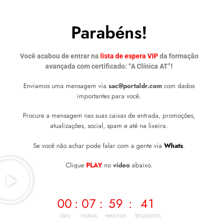
Parabéns!
Você acabou de entrar na
lista de espera VIP
da formação
avançada com certificado: “A Clínica AT”!
Enviamos uma mensagem via
sac@portaldr.com
com dados
importantes para você.
Procure a mensagem nas suas caixas de entrada, promoções,
atualizações, social, spam e até na lixeira.
Se você não achar pode falar com a gente via
Whats
.
Clique
PLAY
no
vídeo
abaixo.
00
:
07
:
59
:
41
DIAS
HORAS
MINUTOS
SEGUNDOS