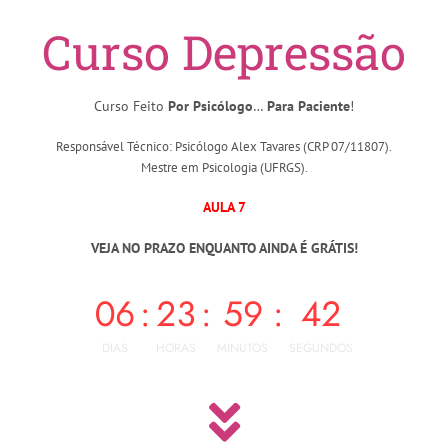
Curso Depressão
Curso Feito
Por Psicólogo
…
Para Paciente
!
Responsável Técnico: Psicólogo Alex Tavares (CRP 07/11807).
Mestre em Psicologia (UFRGS).
AULA 7
VEJA NO PRAZO ENQUANTO AINDA É GRÁTIS!
06
:
23
:
59
:
41
DIAS
HORAS
MINUTOS
SEGUNDOS