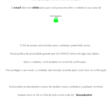
O
e-mail
deve ser
válido
para que você possa encontrar o material na sua caixa de
mensagens.
O link de acesso será enviado para o endereço preenchido acima.
Nossa política de privacidade garante que nós NUNCA iremos divulgar seus dados.
Após o cadastro, você receberá um e-mail de confirmação.
Para proteger o seu e-mail, o conteúdo será enviado somente após você clicar na confirmação
.
Você poderá se descadastrar e parar de receber nossos conteúdos a qualquer momento,
bastará clicar no link no final de todo e-mail onde diz “
descadastrar
”.