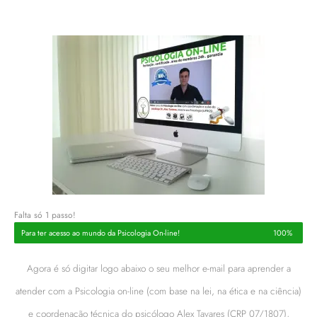
Falta só 1 passo!
Para ter acesso ao mundo da Psicologia On-line!
100%
Agora é só digitar logo abaixo o seu melhor e-mail para
aprender a
atender com a Psicologia on-line (com base na lei, na ética e na ciência)
e coordenação técnica do psicólogo Alex Tavares (CRP 07/1807),