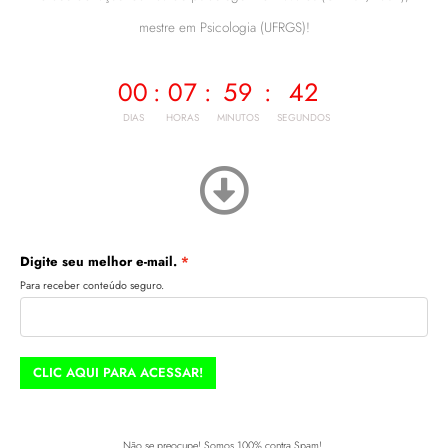
mestre em Psicologia (UFRGS)!
00
:
07
:
59
:
42
DIAS
HORAS
MINUTOS
SEGUNDOS
Digite seu melhor e-mail.
Para receber conteúdo seguro.
CLIC AQUI PARA ACESSAR!
Não se preocupe! Somos 100% contra Spam!