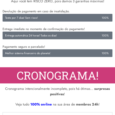
Aqui você tem RISCO ZERO, pois damos 3 garantias máximas!
Devolução de pagamento em caso de insatisfação.
Teste por 7 dias! Sem risco!
100%
Entrega imediata no momento de confirmação do pagamento!
Entrega automática 24 horas! Todos os dias!
100%
Pagamento seguro e parcelado!
Melhor sistema financeiro do planeta!
100%
CRONOGRAMA!
Cronograma intencionalmente incompleto, pois há ótimas…
surpresas
positivas
!
Veja tudo
100% on-line
na sua área de
membros 24h
!