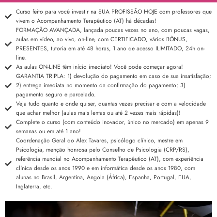
Curso feito para você investir na SUA PROFISSÃO HOJE com professores que
vivem o Acompanhamento Terapêutico (AT) há décadas!
FORMAÇÃO AVANÇADA, lançada poucas vezes no ano, com poucas vagas,
aulas em vídeo, ao vivo, on-line, com CERTIFICADO, vários BÔNUS,
PRESENTES, tutoria em até 48 horas, 1 ano de acesso ILIMITADO, 24h on-
line.
As aulas ON-LINE têm início imediato! Você pode começar agora!
GARANTIA TRIPLA: 1) devolução do pagamento em caso de sua insatisfação;
2) entrega imediata no momento da confirmação do pagamento; 3)
pagamento seguro e parcelado.
Veja tudo quanto e onde quiser, quantas vezes precisar e com a velocidade
que achar melhor (aulas mais lentas ou até 2 vezes mais rápidas)!
Complete o curso (com conteúdo inovador, único no mercado) em apenas 9
semanas ou em até 1 ano!
Coordenação Geral do Alex Tavares, psicólogo clínico, mestre em
Psicologia, menção honrosa pelo Conselho de Psicologia (CRP/RS),
referência mundial no Acompanhamento Terapêutico (AT), com experiência
clínica desde os anos 1990 e em informática desde os anos 1980, com
alunas no Brasil, Argentina, Angola (África), Espanha, Portugal, EUA,
Inglaterra, etc.