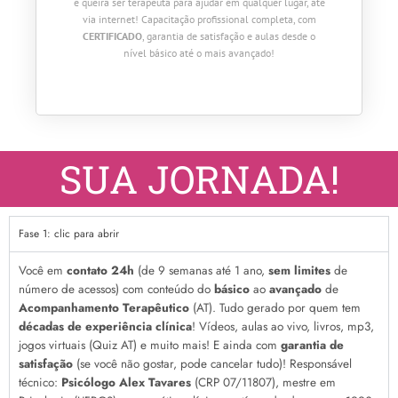
e queira ser terapeuta para ajudar em qualquer lugar, até
via internet! Capacitação profissional completa, com
CERTIFICADO
, garantia de satisfação e aulas desde o
nível básico até o mais avançado!
SUA JORNADA!
Fase 1: clic para abrir
Você em
contato 24h
(de 9 semanas até 1 ano,
sem limites
de
número de acessos) com conteúdo do
básico
ao
avançado
de
Acompanhamento Terapêutico
(AT). Tudo gerado por quem tem
décadas de experiência clínica
! Vídeos, aulas ao vivo, livros, mp3,
jogos virtuais (Quiz AT) e muito mais! E ainda com
garantia de
satisfação
(se você não gostar, pode cancelar tudo)! Responsável
técnico:
Psicólogo Alex Tavares
(CRP 07/11807), mestre em