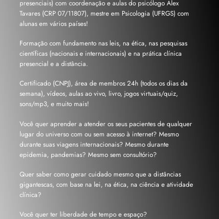
presenciais) com coordenação e aulas do psicólogo Alex
Tavares (CRP 07/11807), mestre em Psicologia (UFRGS) com
alunas em vários países!
Formação com fundamento nas leis, na ética, nas pesquisas
científicas (nacionais e internacionais) e na prática clínica
presencial e a distância.
Certificado (CNPJ), área de membros 24h (todos os dias da
semana), vídeos, aulas ao vivo, livro, jogos virtuais/quiz,
sons/mp3, e muito mais!
Você quer aprender a atender os seus pacientes de qualquer
lugar do universo com ou sem acesso à internet? Mesmo
durante suas viagens internacionais? Mesmo durante
epidemia, pandemias? Mesmo sem consultório?
Quer saber como gerar cuidado mesmo que a distâncias
gigantescas, com base na lei, na ética, na ciência e atividade
clínica?
Você quer ter liberdade de tempo e espaço?