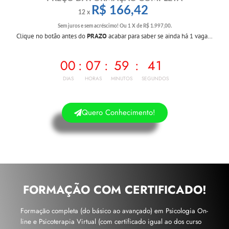
R$ 166,42
12 x
Sem juros e sem acréscimo! O
u 1 X de R$ 1.997,00.
Clique no botão antes do
PRAZO
acabar para saber se ainda há 1 vaga…
00
:
07
:
59
:
40
DIAS
HORAS
MINUTOS
SEGUNDOS
Quero Conhecimento!
FORMAÇÃO COM CERTIFICADO!
Formação completa (do básico ao avançado) em Psicologia On-
line e Psicoterapia Virtual (com certificado igual ao dos curso