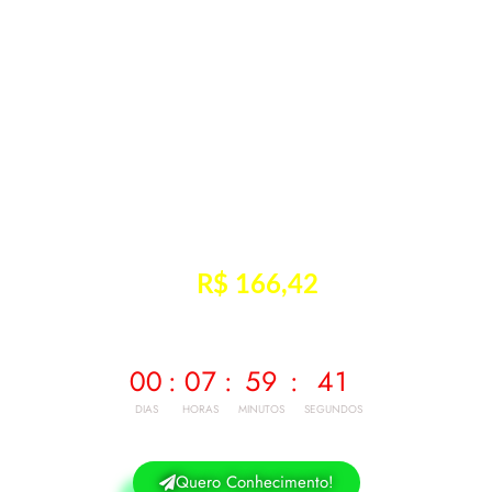
Atividade Clínica | Legislação/Normas | Ética Profissional
PREÇO DA FORMAÇÃO COMPLETA
R$ 166,42
12 x
Sem juros e sem acréscimo! O
u 1 X de R$ 1.997,00.
00
:
07
:
59
:
40
DIAS
HORAS
MINUTOS
SEGUNDOS
Quero Conhecimento!