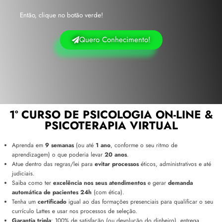
Então, clique no botão verde!
Quero Conhecimento!
1º CURSO DE PSICOLOGIA ON-LINE &
PSICOTERAPIA VIRTUAL
Aprenda em
9 semanas
(ou até
1 ano
, conforme o seu ritmo de
aprendizagem) o que poderia levar
20 anos
.
Atue dentro das regras/lei para
evitar processos
éticos, administrativos e até
judiciais.
Saiba como ter
excelência nos seus atendimentos
e gerar
demanda
automática de pacientes 24h
(com ética).
Tenha um
certificado
igual ao das formações presenciais para qualificar o seu
currículo Lattes e usar nos processos de seleção.
Garantia tripla
: 100% de satisfação (ou devolução do dinheiro), entrega