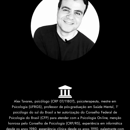
Alex Tavares, psicólogo (CRP 07/11807), psicoterapeuta, mestre em
Psicologia (UFRGS), professor de pós-graduação em Saúde Mental, 1º
psicólogo do sul do Brasil a ter autorização do Conselho Federal de
Psicologia do Brasil (CFP) para atender com a Psicologia On-line, menção
honrosa pelo Conselho de Psicologia (CRP/RS), experiência em informática
desde os anos 1980, experiência clínica desde os anos 1990, palestrante com