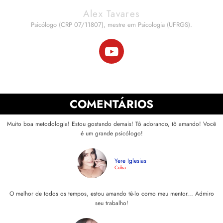
Alex Tavares
Psicólogo (CRP 07/11807), mestre em Psicologia (UFRGS).
COMENTÁRIOS
Muito boa metodologia! Estou gostando demais! Tô adorando, tô amando! Você
é um grande psicólogo!
Yere Iglesias
Cuba
O melhor de todos os tempos, estou amando tê-lo como meu mentor... Admiro
seu trabalho!