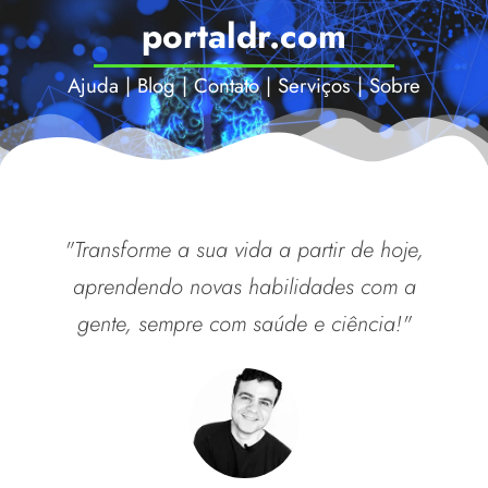
portaldr.com
Ajuda
|
Blog
|
Contato
|
Serviços
|
Sobre
"Transforme a sua vida a partir de hoje,
aprendendo novas habilidades com a
gente, sempre com saúde e ciência!"