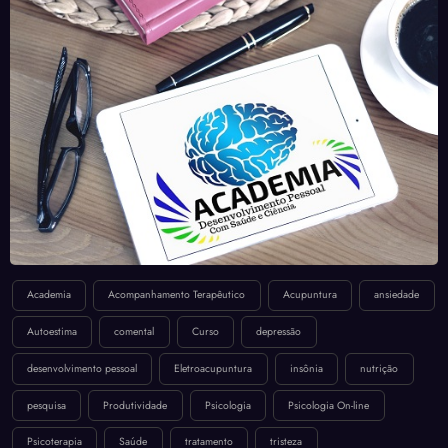
Academia
Acompanhamento Terapêutico
Acupuntura
ansiedade
Autoestima
comental
Curso
depressão
desenvolvimento pessoal
Eletroacupuntura
insônia
nutrição
pesquisa
Produtividade
Psicologia
Psicologia On-line
Psicoterapia
Saúde
tratamento
tristeza