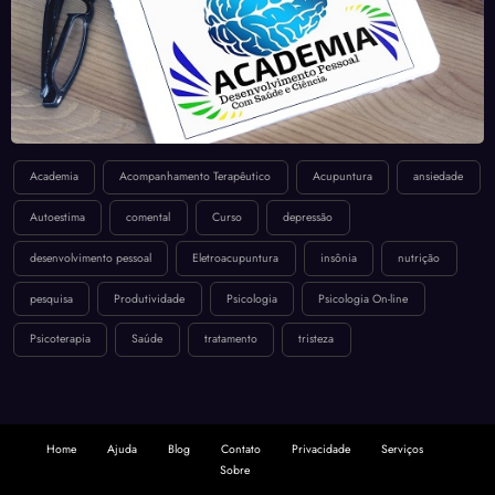
Academia
Acompanhamento Terapêutico
Acupuntura
ansiedade
Autoestima
comental
Curso
depressão
desenvolvimento pessoal
Eletroacupuntura
insônia
nutrição
pesquisa
Produtividade
Psicologia
Psicologia On-line
Psicoterapia
Saúde
tratamento
tristeza
Home
Ajuda
Blog
Contato
Privacidade
Serviços
Sobre