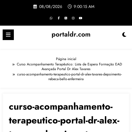
Pular
08/08/2026
9:00:15 AM
para
o
conteúdo
portaldr.com
Página inicial
Curso Acompanhamento Terapêutico: Lista de Espera Formação EAD
Avançada Portal Dr Alex Tavares
curso-acompanhamento-terapeutico-portal-dr-alex-tavares-depoimento-
rebeca-bello-enfermeira
curso-acompanhamento-
terapeutico-portal-dr-alex-