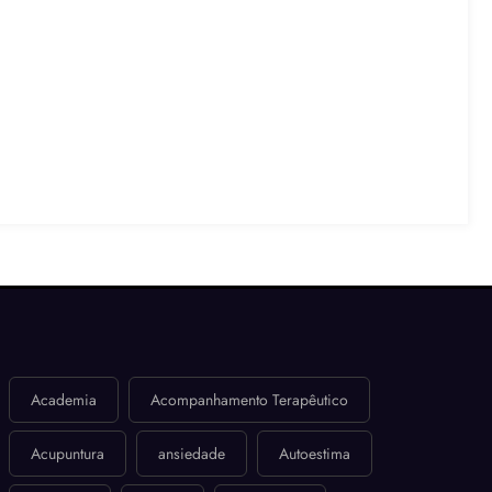
Academia
Acompanhamento Terapêutico
Acupuntura
ansiedade
Autoestima