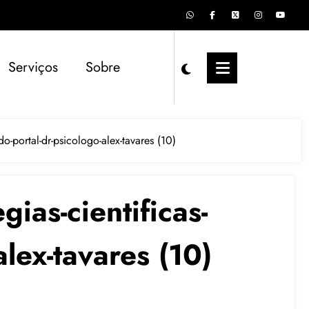
Serviços
Sobre
ado-portal-dr-psicologo-alex-tavares (10)
gias-cientificas-
alex-tavares (10)