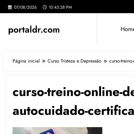
Pular
07/08/2026
10:43:29 PM
para
o
conteúdo
portaldr.com
Hom
Página inicial
Curso Tristeza e Depressão
curso-treino-
curso-treino-online-de
autocuidado-certifica