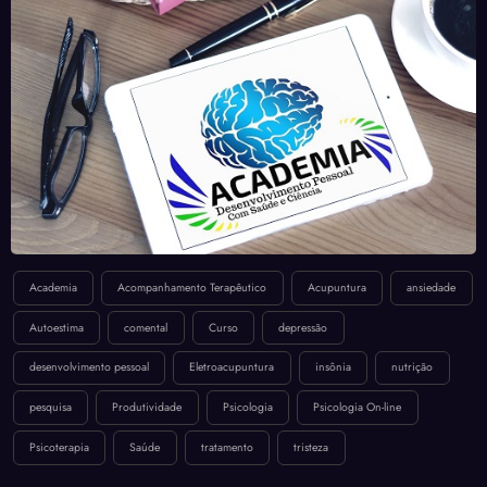
Academia
Acompanhamento Terapêutico
Acupuntura
ansiedade
Autoestima
comental
Curso
depressão
desenvolvimento pessoal
Eletroacupuntura
insônia
nutrição
pesquisa
Produtividade
Psicologia
Psicologia On-line
Psicoterapia
Saúde
tratamento
tristeza