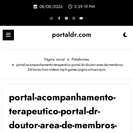
Pular
08/08/2026
3:39:20 PM
para
o
conteúdo
portaldr.com
Página inicial
Plataformas
portal-acompanhamento-terapeutico-portal-dr-doutor-area-de-membros-
24-horas-livro-videos-mp3-games-jogos-virtuais-quiz
portal-acompanhamento-
terapeutico-portal-dr-
doutor-area-de-membros-