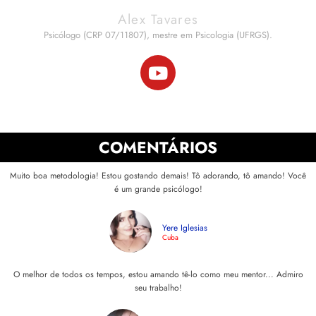
Alex Tavares
Psicólogo (CRP 07/11807), mestre em Psicologia (UFRGS).
COMENTÁRIOS
Muito boa metodologia! Estou gostando demais! Tô adorando, tô amando! Você
é um grande psicólogo!
Yere Iglesias
Cuba
O melhor de todos os tempos, estou amando tê-lo como meu mentor... Admiro
seu trabalho!