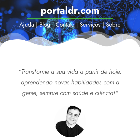
portaldr.com
Ajuda
|
Blog
|
Contato
|
Serviços
|
Sobre
"Transforme a sua vida a partir de hoje,
aprendendo novas habilidades com a
gente, sempre com saúde e ciência!"