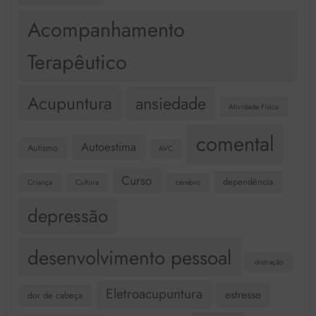
Acompanhamento
Terapêutico
Acupuntura
ansiedade
Atividade Física
comental
Autoestima
Autismo
AVC
Curso
dependência
Criança
Cultura
cérebro
depressão
desenvolvimento pessoal
distração
Eletroacupuntura
estresse
dor de cabeça