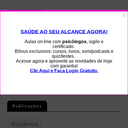
Categorias
Acupuntura
Artigo
Eficácia
Entrevista
Legislação
Notícia
OMS
Patologia
Psicologia
Todos
Vídeo
Publicações
Academia