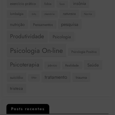
insônia
exercício prático
fobia
foco
natureza
lombalgia
luto
memória
Norma
pesquisa
nutrição
Pensamentos
Produtividade
Psicologia
Psicologia On-line
Psicologia Positiva
Psicoterapia
Saúde
pânico
Realidade
tratamento
suicídio
trauma
TPM
tristeza
Posts recentes