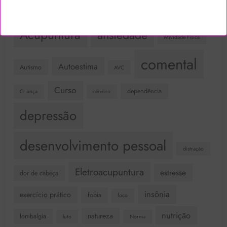
Terapêutico
Acupuntura
ansiedade
Atividade Física
comental
Autoestima
Autismo
AVC
Curso
dependência
Criança
cérebro
depressão
desenvolvimento pessoal
distração
Eletroacupuntura
estresse
dor de cabeça
insônia
exercício prático
fobia
foco
nutrição
natureza
lombalgia
luto
Norma