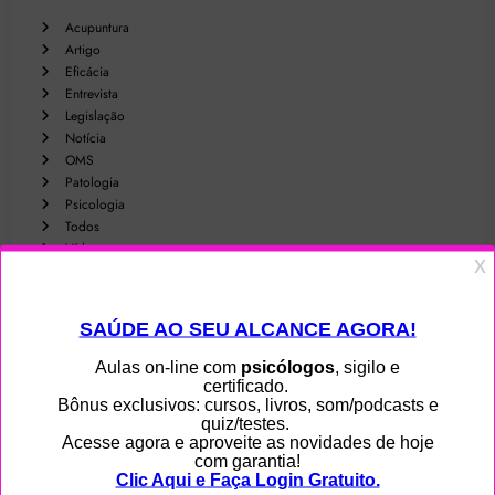
Acupuntura
Artigo
Eficácia
Entrevista
Legislação
Notícia
OMS
Patologia
Psicologia
Todos
Vídeo
Publicações
Academia
Acompanhamento