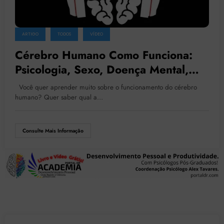
ARTIGO
TODOS
VÍDEO
Cérebro Humano Como Funciona:
Psicologia, Sexo, Doença Mental,
Percepção Extrassensorial,
Você quer aprender muito sobre o funcionamento do cérebro
Comportamento, Novas Tecnologias,
humano? Quer saber qual a…
Tratamentos
Consulte Mais Informação