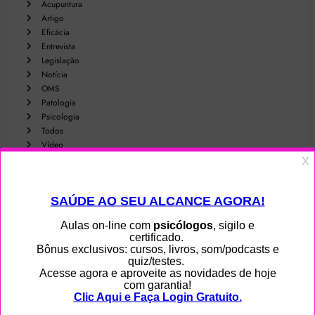
Acupuntura
Artigo
Eficácia
Entrevista
Legislação
Notícia
OMS
Patologia
Psicologia
Todos
Vídeo
Publicações
Academia
Acompanhamento
Terapêutico