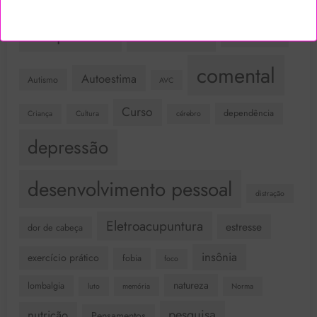
Acupuntura
ansiedade
Atividade Física
comental
Autoestima
Autismo
AVC
Curso
dependência
Criança
Cultura
cérebro
depressão
desenvolvimento pessoal
distração
Eletroacupuntura
estresse
dor de cabeça
insônia
exercício prático
fobia
foco
natureza
lombalgia
luto
memória
Norma
pesquisa
nutrição
Pensamentos