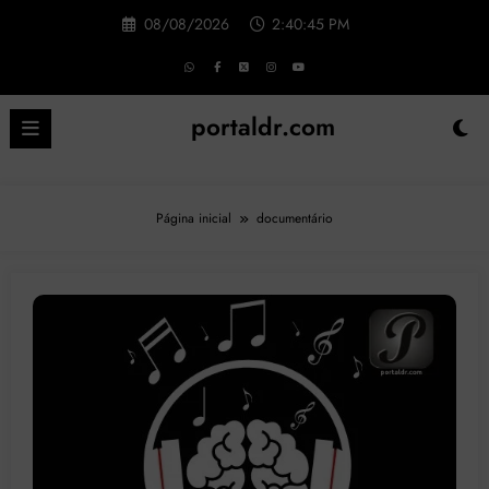
Pular
08/08/2026
2:40:46 PM
para
o
conteúdo
portaldr.com
Página inicial
documentário