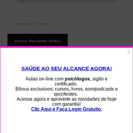
Digite seu e-mail…
Assinar Newsletter Grátis!
Junte-se a 108 outros assinantes
Menu
Home
Ajuda
Blog