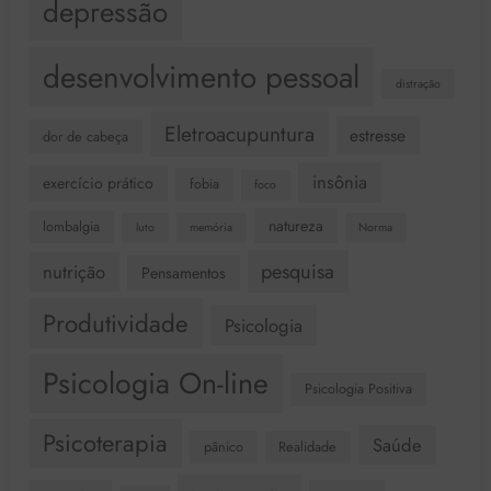
depressão
desenvolvimento pessoal
distração
Eletroacupuntura
estresse
dor de cabeça
insônia
exercício prático
fobia
foco
natureza
lombalgia
luto
memória
Norma
pesquisa
nutrição
Pensamentos
Produtividade
Psicologia
Psicologia On-line
Psicologia Positiva
Psicoterapia
Saúde
pânico
Realidade