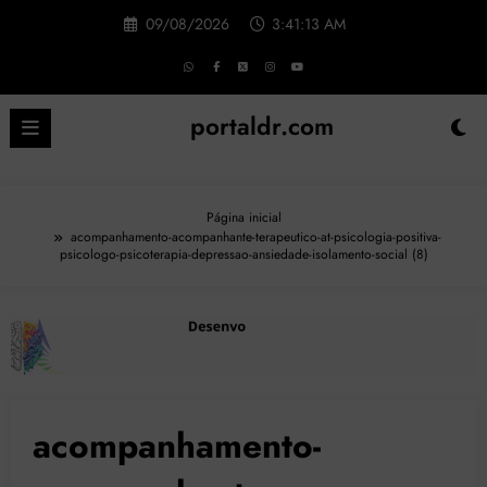
Pular
09/08/2026
3:41:14 AM
para
o
conteúdo
portaldr.com
Página inicial
acompanhamento-acompanhante-terapeutico-at-psicologia-positiva-
psicologo-psicoterapia-depressao-ansiedade-isolamento-social (8)
acompanhamento-