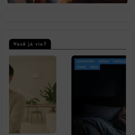
Você já viu?
ACUPUNTURA
ARTIGO
LEGISLAÇÃO
OMS
PATOLOGIA
PSICOLOGIA
TODOS
VÍDEO