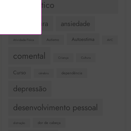
Terapêutico
Acupuntura
ansiedade
Autoestima
Autismo
Atividade Física
AVC
comental
Criança
Cultura
Curso
dependência
cérebro
depressão
desenvolvimento pessoal
dor de cabeça
distração