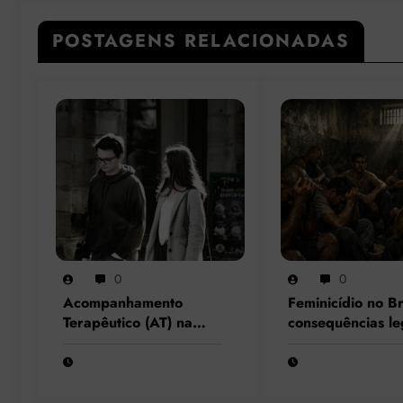
POSTAGENS RELACIONADAS
0
0
Acompanhamento
Feminicídio no Br
Terapêutico (AT) na
consequências le
Psicologia: o que muda
sociais e prisiona
com a Nota Técnica nº
para os condena
44/2025 do CFP?
por esse crime
hediondo