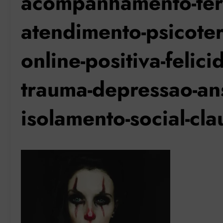
acompanhamento-ter
atendimento-psicoter
online-positiva-felic
trauma-depressao-an
isolamento-social-cl