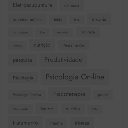
Eletroacupuntura
estresse
insônia
exercício prático
fobia
foco
natureza
lombalgia
luto
memória
nutrição
Pensamentos
Norma
Produtividade
pesquisa
Psicologia On-line
Psicologia
Psicoterapia
Psicologia Positiva
pânico
Saúde
suicídio
Realidade
TPM
tratamento
tristeza
trauma