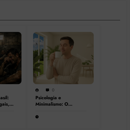
0
asil:
Psicologia e
gais,
Minimalismo: O
is
Essencial para o Bem-
dos
Estar Mental