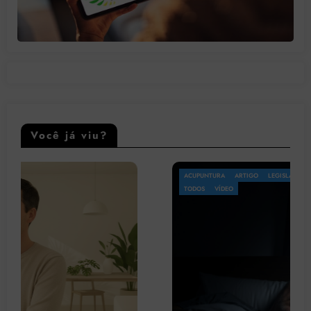
Você já viu?
ACUPUNTURA
ARTIGO
LEGISLAÇÃO
OMS
PATOLOGIA
PSICOLOGIA
TODOS
VÍDEO