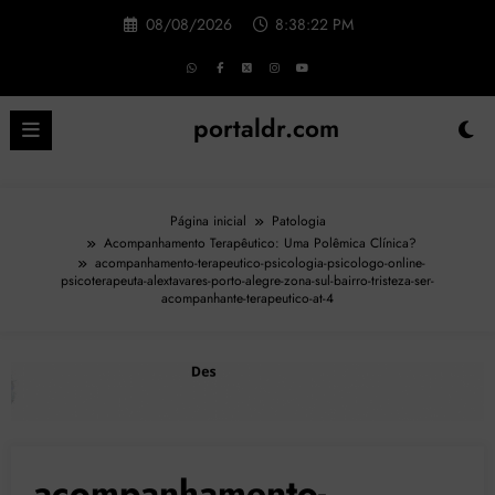
Pular
08/08/2026
8:38:23 PM
para
o
conteúdo
portaldr.com
Página inicial
Patologia
Acompanhamento Terapêutico: Uma Polêmica Clínica?
acompanhamento-terapeutico-psicologia-psicologo-online-
psicoterapeuta-alextavares-porto-alegre-zona-sul-bairro-tristeza-ser-
acompanhante-terapeutico-at-4
acompanhamento-