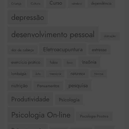
Curso
dependência
Criança
Cultura
cérebro
depressão
desenvolvimento pessoal
distração
Eletroacupuntura
estresse
dor de cabeça
insônia
exercício prático
fobia
foco
natureza
lombalgia
luto
memória
Norma
pesquisa
nutrição
Pensamentos
Produtividade
Psicologia
Psicologia On-line
Psicologia Positiva