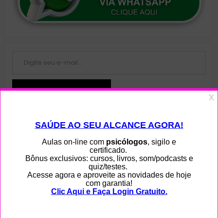
Digite seu e-mail…
Assinar Newsletter Grátis!
Junte-se a 108 outros assinantes
Menu
Home
Ajuda