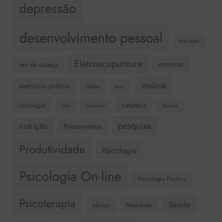
depressão
desenvolvimento pessoal
distração
Eletroacupuntura
estresse
dor de cabeça
insônia
exercício prático
fobia
foco
natureza
lombalgia
luto
memória
Norma
pesquisa
nutrição
Pensamentos
Produtividade
Psicologia
Psicologia On-line
Psicologia Positiva
Psicoterapia
Saúde
pânico
Realidade