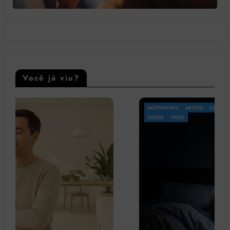
Você já viu?
ACUPUNTURA
ARTIGO
LEGISLAÇÃO
OMS
PATOLOGIA
PSICOLOGIA
TODOS
VÍDEO