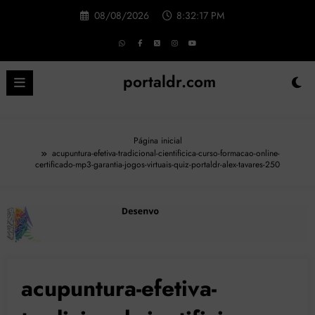
Pular
08/08/2026
8:32:18 PM
para
o
conteúdo
portaldr.com
Página inicial
acupuntura-efetiva-tradicional-cientificica-curso-formacao-online-
certificado-mp3-garantia-jogos-virtuais-quiz-portaldr-alex-tavares-250
acupuntura-efetiva-