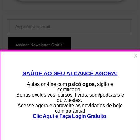
Digite seu e-mail…
Assinar Newsletter Grátis!
Junte-se a 108 outros assinantes
Menu
Home
Ajuda
Blog