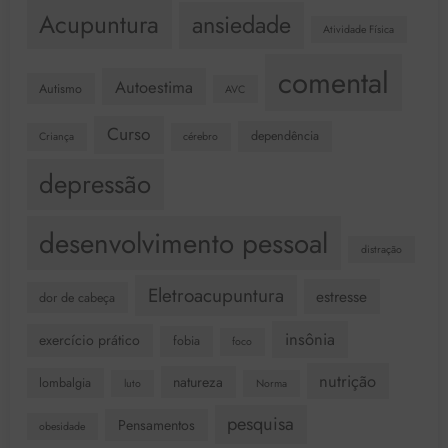
Acupuntura
ansiedade
Atividade Física
comental
Autoestima
Autismo
AVC
Curso
dependência
Criança
cérebro
depressão
desenvolvimento pessoal
distração
Eletroacupuntura
estresse
dor de cabeça
insônia
exercício prático
fobia
foco
nutrição
natureza
lombalgia
luto
Norma
pesquisa
Pensamentos
obesidade