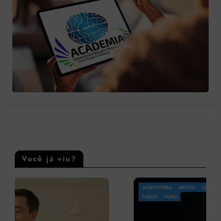
Você já viu?
ACUPUNTURA
ARTIGO
LEGISLAÇÃO
OMS
PATOLOGIA
PSICOLOGIA
TODOS
VÍDEO