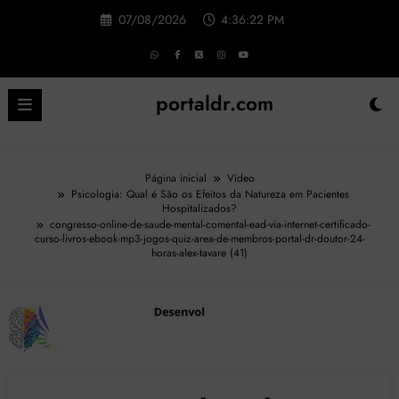
Pular
07/08/2026
4:36:23 PM
para
o
conteúdo
portaldr.com
Página inicial
Vídeo
Psicologia: Qual é São os Efeitos da Natureza em Pacientes
Hospitalizados?
congresso-online-de-saude-mental-comental-ead-via-internet-certificado-
curso-livros-ebook-mp3-jogos-quiz-area-de-membros-portal-dr-doutor-24-
horas-alex-tavare (41)