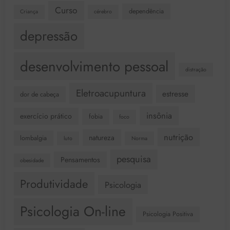
Curso
dependência
Criança
cérebro
depressão
desenvolvimento pessoal
distração
Eletroacupuntura
estresse
dor de cabeça
insônia
exercício prático
fobia
foco
nutrição
natureza
lombalgia
luto
Norma
pesquisa
Pensamentos
obesidade
Produtividade
Psicologia
Psicologia On-line
Psicologia Positiva