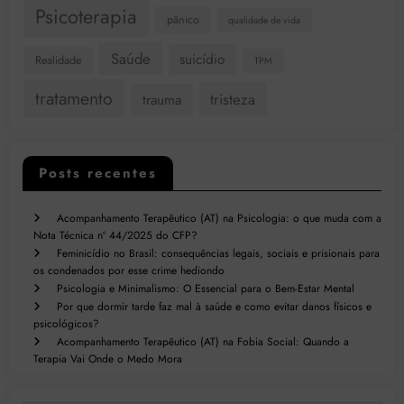
Psicoterapia
pânico
qualidade de vida
Saúde
suicídio
Realidade
TPM
tratamento
tristeza
trauma
Posts recentes
Acompanhamento Terapêutico (AT) na Psicologia: o que muda com a
Nota Técnica nº 44/2025 do CFP?
Feminicídio no Brasil: consequências legais, sociais e prisionais para
os condenados por esse crime hediondo
Psicologia e Minimalismo: O Essencial para o Bem-Estar Mental
Por que dormir tarde faz mal à saúde e como evitar danos físicos e
psicológicos?
Acompanhamento Terapêutico (AT) na Fobia Social: Quando a
Terapia Vai Onde o Medo Mora
Digite seu e-mail…