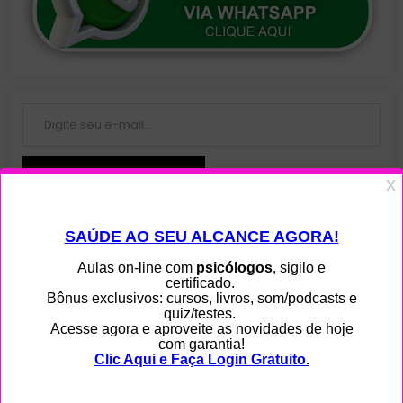
Digite seu e-mail…
Assinar Newsletter Grátis!
Junte-se a 108 outros assinantes
Menu
Home
Ajuda