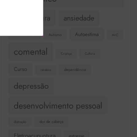
Acupuntura
ansiedade
Autoestima
Autismo
Atividade Física
AVC
comental
Criança
Cultura
Curso
dependência
cérebro
depressão
desenvolvimento pessoal
dor de cabeça
distração
Eletroacupuntura
estresse