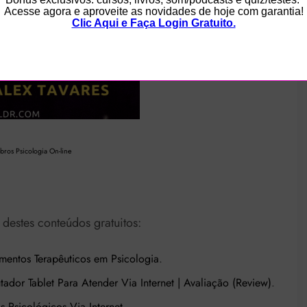
ros Psicologia On-line
estes conteúdos gratuitos:
imentos Terapêuticos em Psicologia
.
or Tablet Para Atender Via Internet | Avaliação (Review)
.
s Psicológicos Via Internet
.