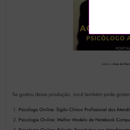
Livro + Área de Memb
Se gostou dessa produção, você também pode gostar d
Psicólogo On-line: Sigilo Clínico Profissional dos Atend
Psicologia On-line: Melhor Modelo de Notebook Computad
Psicologia On-line: Relação Terapêutica nos Atendimento