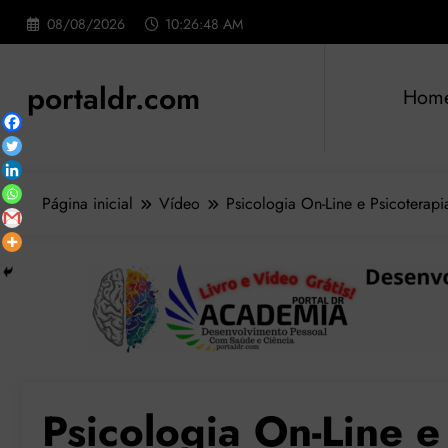
Pular
08/08/2026
10:26:49 AM
para
o
conteúdo
portaldr.com
Hom
Página inicial
Vídeo
Psicologia On-Line e Psicoterapi
Psicologia On-Line e