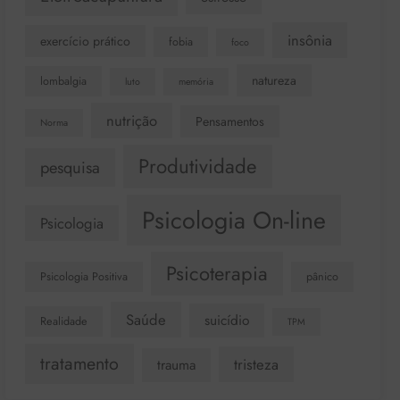
insônia
exercício prático
fobia
foco
natureza
lombalgia
luto
memória
nutrição
Pensamentos
Norma
Produtividade
pesquisa
Psicologia On-line
Psicologia
Psicoterapia
Psicologia Positiva
pânico
Saúde
suicídio
Realidade
TPM
tratamento
tristeza
trauma