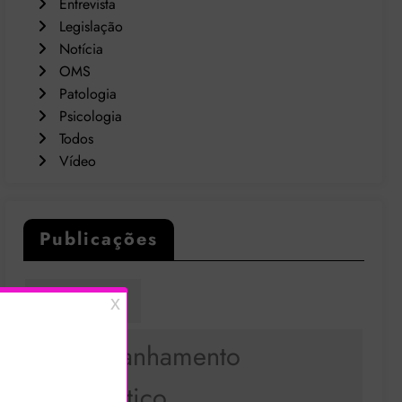
Entrevista
Legislação
Notícia
OMS
Patologia
Psicologia
Todos
Vídeo
Publicações
Academia
Acompanhamento
Terapêutico