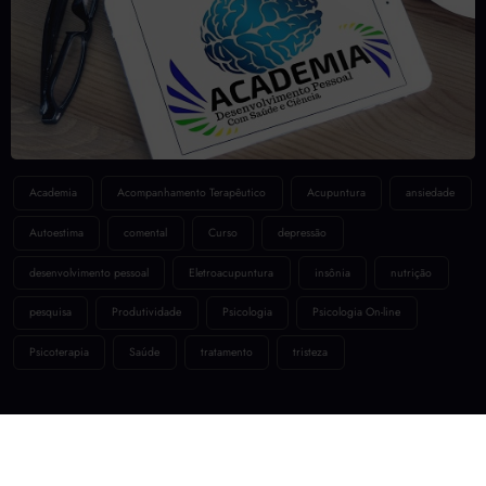
Academia
Acompanhamento Terapêutico
Acupuntura
ansiedade
Autoestima
comental
Curso
depressão
desenvolvimento pessoal
Eletroacupuntura
insônia
nutrição
pesquisa
Produtividade
Psicologia
Psicologia On-line
Psicoterapia
Saúde
tratamento
tristeza
Home
Ajuda
Blog
Contato
Privacidade
Serviços
Sobre