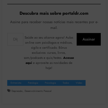
Descubra mais sobre portaldr.com
Assine para receber nossas notícias mais recentes por e-
mail.
Digite seu e-mail…
Saúde ao seu alcance agora! Aulas
Assinar
on-line com psicólogos e médicos,
sigilo e certificado. Bônus
exclusivos: cursos, livros,
som/podcasts e quiz/testes.
Acesse
aqui
e aproveite as novidades de
hoje!
Entrevista
Patologia
Psicologia
Todos
Vídeo
,
Depressão
Desenvolvimento Pessoal