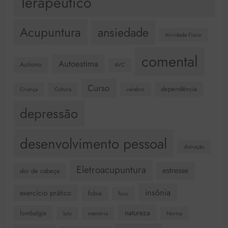
Terapêutico
Acupuntura
ansiedade
Atividade Física
comental
Autoestima
Autismo
AVC
Curso
dependência
Criança
Cultura
cérebro
depressão
desenvolvimento pessoal
distração
Eletroacupuntura
estresse
dor de cabeça
insônia
exercício prático
fobia
foco
natureza
lombalgia
luto
memória
Norma