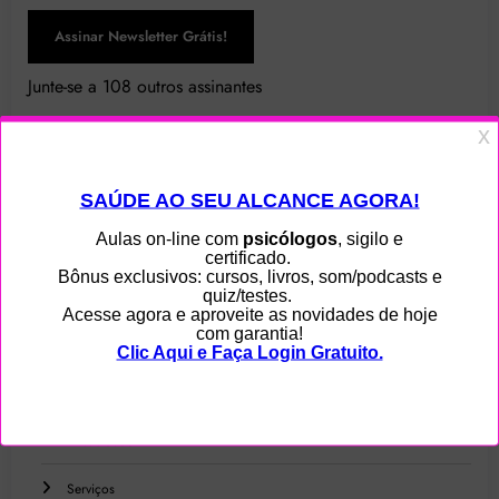
Assinar Newsletter Grátis!
Junte-se a 108 outros assinantes
Menu
Home
Ajuda
Blog
Contato
Privacidade
Serviços