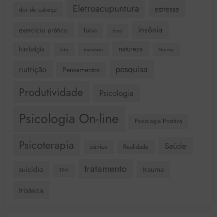
Eletroacupuntura
estresse
dor de cabeça
insônia
exercício prático
fobia
foco
natureza
lombalgia
luto
memória
Norma
pesquisa
nutrição
Pensamentos
Produtividade
Psicologia
Psicologia On-line
Psicologia Positiva
Psicoterapia
Saúde
pânico
Realidade
tratamento
suicídio
trauma
TPM
tristeza