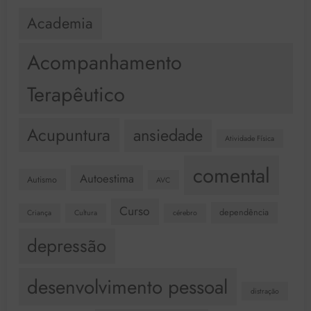
Academia
Acompanhamento
Terapêutico
Acupuntura
ansiedade
Atividade Física
comental
Autoestima
Autismo
AVC
Curso
dependência
Criança
Cultura
cérebro
depressão
desenvolvimento pessoal
distração