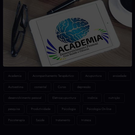
Academia
Acompanhamento Terapêutico
Acupuntura
ansiedade
Autoestima
comental
Curso
depressão
desenvolvimento pessoal
Eletroacupuntura
insônia
nutrição
pesquisa
Produtividade
Psicologia
Psicologia On-line