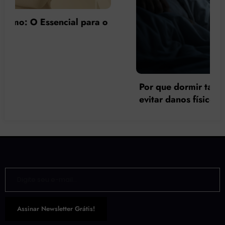
Por que dormir tarde faz mal à saúde e como
evitar danos físicos e psicológicos?
Digite seu e-mail…