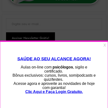
Digite seu e-mail…
Assinar Newsletter Grátis!
Junte-se a 108 outros assinantes
Menu
Home
Ajuda
Blog