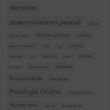
depressão
desenvolvimento pessoal
distração
Eletroacupuntura
estresse
dor de cabeça
insônia
exercício prático
fobia
foco
nutrição
natureza
lombalgia
luto
Norma
pesquisa
Pensamentos
obesidade
Produtividade
Psicologia
Psicologia On-line
Psicologia Positiva
Psicoterapia
pânico
qualidade de vida