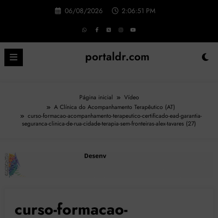
Pular
06/08/2026
2:06:52 PM
para
o
conteúdo
portaldr.com
Página inicial
Vídeo
A Clínica do Acompanhamento Terapêutico (AT)
curso-formacao-acompanhamento-terapeutico-certificado-ead-garantia-
seguranca-clinica-de-rua-cidade-terapia-sem-fronteiras-alex-tavares (27)
curso-formacao-