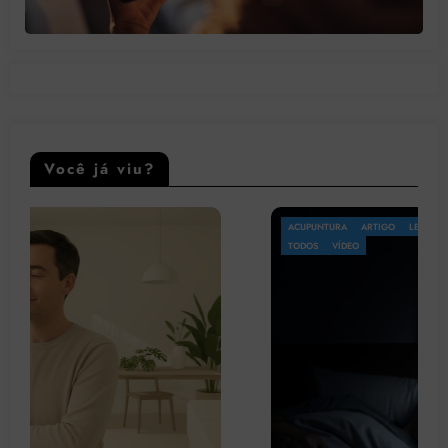
Você já viu?
ACUPUNTURA
ARTIGO
LEGISLAÇÃO
OMS
PATOLOGIA
PSICOLOGIA
TODOS
VÍDEO