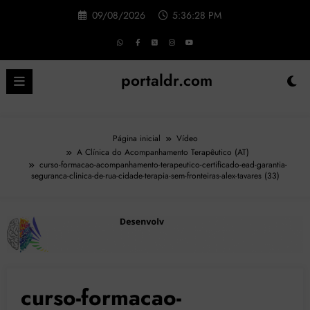
Pular
09/08/2026
5:36:29 PM
para
o
conteúdo
portaldr.com
Página inicial
Vídeo
A Clínica do Acompanhamento Terapêutico (AT)
curso-formacao-acompanhamento-terapeutico-certificado-ead-garantia-
seguranca-clinica-de-rua-cidade-terapia-sem-fronteiras-alex-tavares (33)
curso-formacao-