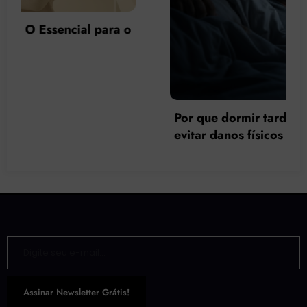
Por que dormir tarde faz mal à saúde e como
evitar danos físicos e psicológicos?
Digite seu e-mail…