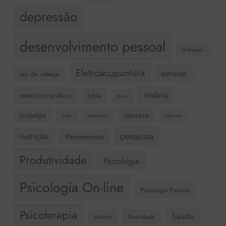
depressão
desenvolvimento pessoal
distração
Eletroacupuntura
estresse
dor de cabeça
insônia
exercício prático
fobia
foco
natureza
lombalgia
luto
memória
Norma
pesquisa
nutrição
Pensamentos
Produtividade
Psicologia
Psicologia On-line
Psicologia Positiva
Psicoterapia
Saúde
pânico
Realidade