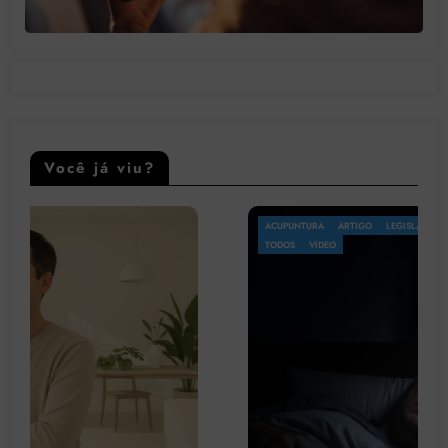
Você já viu?
ACUPUNTURA
ARTIGO
LEGISLAÇÃO
OMS
PATOLOGIA
PSICOLOGIA
TODOS
VÍDEO