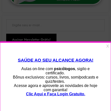
Digite seu e-mail…
Assinar Newsletter Grátis!
Junte-se a 108 outros assinantes
Menu
Home
Ajuda
Blog