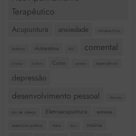
Terapêutico
Acupuntura
ansiedade
Atividade Física
comental
Autoestima
Autismo
AVC
Curso
dependência
Criança
Cultura
cérebro
depressão
desenvolvimento pessoal
distração
Eletroacupuntura
estresse
dor de cabeça
insônia
exercício prático
fobia
foco