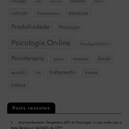
natureza
lombalgia
luto
memória
Norma
pesquisa
nutrição
Pensamentos
Produtividade
Psicologia
Psicologia On-line
Psicologia Positiva
Psicoterapia
Saúde
pânico
Realidade
tratamento
suicídio
trauma
TPM
tristeza
Posts recentes
Acompanhamento Terapêutico (AT) na Psicologia: o que muda com a
Nota Técnica nº 44/2025 do CFP?