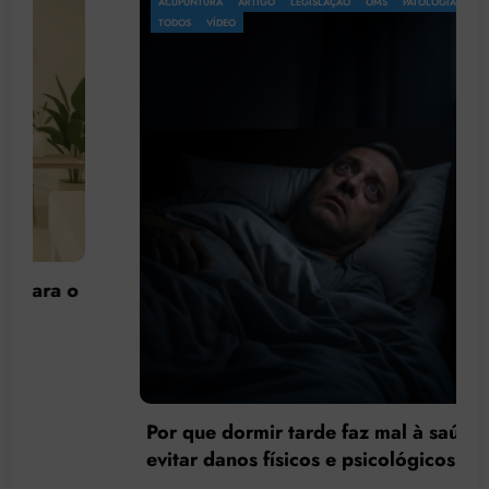
ACUPUNTURA
ARTIGO
LEGISLAÇÃO
OMS
PATOLOGIA
PSICOLOGIA
TODOS
VÍDEO
Por que dormir tarde faz mal à saúde e como
evitar danos físicos e psicológicos?