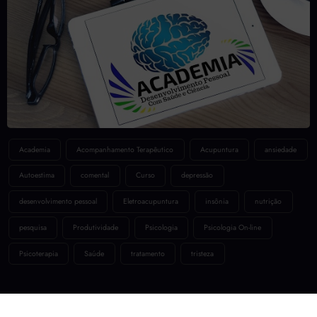
Academia
Acompanhamento Terapêutico
Acupuntura
ansiedade
Autoestima
comental
Curso
depressão
desenvolvimento pessoal
Eletroacupuntura
insônia
nutrição
pesquisa
Produtividade
Psicologia
Psicologia On-line
Psicoterapia
Saúde
tratamento
tristeza