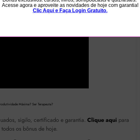
rodutividade Máxima?
Ser Terapeuta?
uados, sigilo, certificado e garantia.
Clique aqui
para
todos os bônus de hoje.