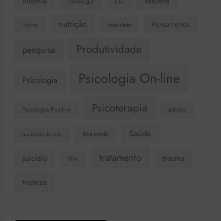
insônia
natureza
lombalgia
luto
nutrição
Pensamentos
Norma
obesidade
Produtividade
pesquisa
Psicologia On-line
Psicologia
Psicoterapia
Psicologia Positiva
pânico
Saúde
Realidade
qualidade de vida
tratamento
suicídio
trauma
TPM
tristeza