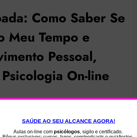
pada: Como Saber Se
 o Meu Tempo e
vimento Pessoal,
Psicologia On-line
 vídeo estiver desativado.