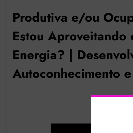
Produtiva e/ou Ocu
Estou Aproveitando
Energia? | Desenvol
Autoconhecimento e 
Recarregue a página se o