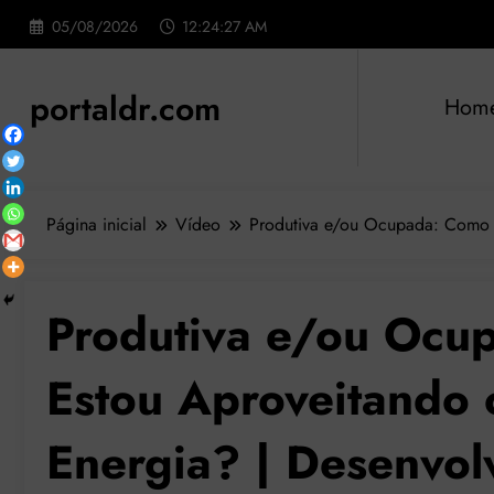
Pular
05/08/2026
12:24:29 AM
para
o
conteúdo
portaldr.com
Hom
Página inicial
Vídeo
Produtiva e/ou Ocupada: Como S
Produtiva e/ou Ocu
Estou Aproveitando
Energia? | Desenvol