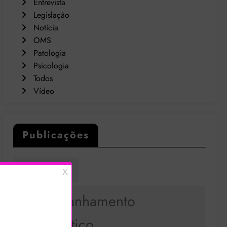
Entrevista
Legislação
Notícia
OMS
Patologia
Psicologia
Todos
Vídeo
Publicações
Academia
Acompanhamento
Terapêutico