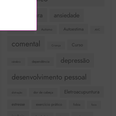
Acupuntura
ansiedade
Autoestima
Autismo
Atividade Física
AVC
comental
Curso
Criança
depressão
dependência
cérebro
desenvolvimento pessoal
Eletroacupuntura
dor de cabeça
distração
estresse
exercício prático
fobia
foco