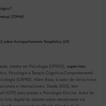
lógico?
nstrual (TDPM)!
(AI) sobre Acompanhamento Terapêutico (AT)
.
euta, mestre em Psicologia (UFRGS),
supervisor
o, Psicologia e Terapia Cognitiva-Comportamental
cologia (CRPRS). Além disso, é autor de vários livros
 nacionais e internacionais. Desde 2005, tem
il (CFP) para prestar a Psicologia On-Line. Autor do
ro livro digital do planeta sobre atendimento via
(mp3) e jogos virtuais (Quiz). Criador do 1º