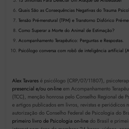
13 Sintomas Para Detectar Um Ataque de Ansiedade!
Quais São as Consequências Negativas do Trauma Psico
Tensão Pré-menstural (TPM) e Transtorno Disfórico Pré-me
Como Superar a Morte do Animal de Estimação?
Acompanhamento Terapêutico: Perguntas e Respostas.
Psicólogo conversa com robô de inteligência artificial 
Alex Tavares
é psicólogo (CRP/07/11807), psicoterap
presencial e/ou on-line
em Acompanhamento Terapêutic
(TCC), menção honrosa pelo Conselho Regional de Psi
e artigos publicados em livros, revistas e periódicos
autorização do Conselho Federal de Psicologia do Bras
primeiro livro de Psicologia on-line
do Brasil e primei
internet com área de membros 24 horas, vídeos, sons 