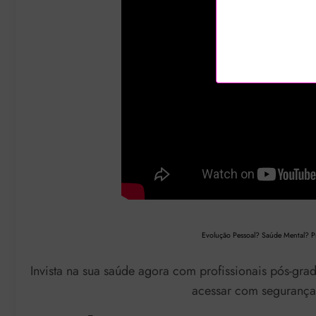
Evolução Pessoal?
Saúde Mental?
P
Invista na sua saúde agora com profissionais pós-grad
acessar com segurança 