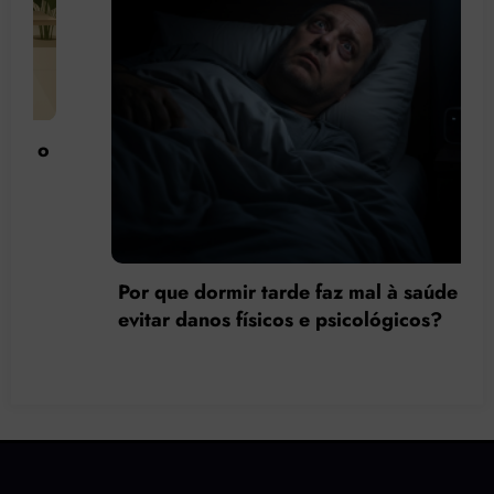
Acompanhamento Terapêutico (AT)
Social: Quando a Terapia Vai Ond
Mora
aúde e como
s?
Digite seu e-mail…
Assinar Newsletter Grátis!