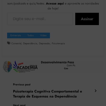
som/podcasts e quiz/testes.
Acesse aqui
e aproveite as novidades
de hoje!
Digite seu e-mail…
Assinar
Entrevista
Todos
Vídeo
,
,
,
Comental
Dependência
Depressão
Psicoterapia
Previous post
Psicoterapia Cognitiva Comportamental e
Terapia de Esquemas na Dependência
Next post