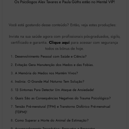
Os Psicólogos Alex Tavares e Paula Güths estão no Mental VIP!
Você está gostando desse conteúdo? Então, veja estas produções:
Invista na sua saúde agora com profissionais pós-graduados, sigilo,
certificado e garantia.
Clique aqui
para acessar com segurança
todos os bônus de hoje.
Desenvolvimento Pessoal com Saúde e Ciência?
Evitação Gera Manutenção dos Medos e das Fobias.
A Memória do Medos nos Mantém Vivos?
Insônia: O Grande Mal Noturno Tem Solução?
13 Sintomas Para Detectar Um Ataque de Ansiedade!
Quais São as Consequências Negativas do Trauma Psicológico?
Tensão Pré-menstural (TPM) e Transtorno Disfórico Pré-menstrual
(TDPM)!
Como Superar a Morte do Animal de Estimação?
Acompanhamento Terapêutico: Perguntas e Respostas.