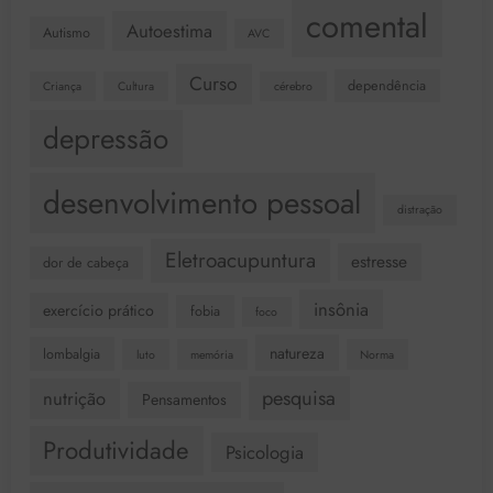
comental
Autoestima
Autismo
AVC
Curso
dependência
Criança
Cultura
cérebro
depressão
desenvolvimento pessoal
distração
Eletroacupuntura
estresse
dor de cabeça
insônia
exercício prático
fobia
foco
natureza
lombalgia
luto
memória
Norma
pesquisa
nutrição
Pensamentos
Produtividade
Psicologia