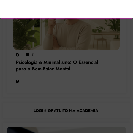
0
Psicologia e Minimalismo: O Essencial
para o Bem-Estar Mental
LOGIN GRATUITO NA ACADEMIA!